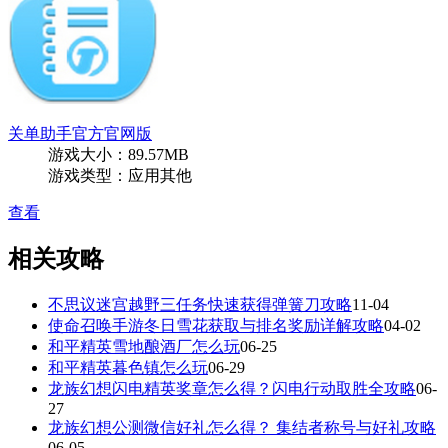
关单助手官方官网版
游戏大小：89.57MB
游戏类型：应用其他
查看
相关攻略
不思议迷宫越野三任务快速获得弹簧刀攻略
11-04
使命召唤手游冬日雪花获取与排名奖励详解攻略
04-02
和平精英雪地酿酒厂怎么玩
06-25
和平精英暮色镇怎么玩
06-29
龙族幻想闪电精英奖章怎么得？闪电行动取胜全攻略
06-
27
龙族幻想公测微信好礼怎么得？ 集结者称号与好礼攻略
06-05