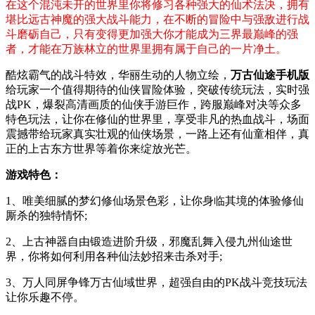
在这个混沌未开的世界里你将修习各种强大的仙术法决，拥有
堪比远古神魔的强大战斗能力，在不断的冒险中与强敌进行战
斗磨砺自己，只有变得更加强大你才能成为三界最巅峰的强
者，才能在万族林立的世界里拥有属于自己的一片净土。
酷炫霸气的战斗特效，华丽生动的人物立绘，
万古仙途手机版
给玩家一个值得期待的仙侠冒险体验，突破传统玩法，实时强
战PK，爆裂高清画质的仙侠手游巨作，跨服巅峰对决等众多
特色玩法，让你在修仙的世界里，享受非凡的热血战斗，场面
震撼带给玩家真实壮观的仙侠场景，一路上还有仙童相伴，真
正的上古东方世界等着你来绽放光芒。
游戏特色：
1、唯美细腻的梦幻修仙场景色彩，让你身临其境的体验修仙
厮杀的独特情怀;
2、上古神器自由锻造进阶升级，邪魔乱舞入侵九州仙途世
界，你将如何利用各种仙法妙招来击杀对手;
3、万人同屏争锋万古仙域世界，超强自由的PK战斗竞技玩法
让你乐趣不停。