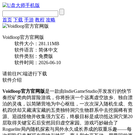
首页
下载
手游
教程
攻略
Voidloop官方官网版
软件大小：281.11MB
软件语言：简体中文
软件类别：免费版
软件时间：2026-06-10
请前往PC端进行下载
软件介绍
Voidloop官方官网版
是一款由IndieGameStudio开发发行的快节
奏挖矿类肉鸽冒险游戏，你将扮演一个远离虚空故乡、独自漂
泊的灵魂，以简陋营地为中心枢纽，一次次深入随机生成、危
机四伏却又藏满宝藏的五类独特洞穴生物群系中去挖掘稀有资
源、迎战怪物并收集强力宝石，终极目标是成功抵达洞穴第20
层取得关键宝石后安然回归虚空家园。游戏巧妙融合了
Roguelite局内随机探索与局外永久成长养成的双重乐趣——每