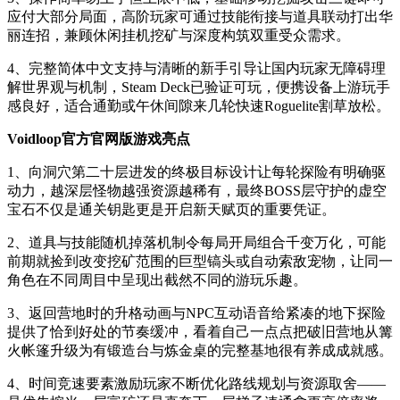
应付大部分局面，高阶玩家可通过技能衔接与道具联动打出华
丽连招，兼顾休闲挂机挖矿与深度构筑双重受众需求。
4、完整简体中文支持与清晰的新手引导让国内玩家无障碍理
解世界观与机制，Steam Deck已验证可玩，便携设备上游玩手
感良好，适合通勤或午休间隙来几轮快速Roguelite割草放松。
Voidloop官方官网版游戏亮点
1、向洞穴第二十层进发的终极目标设计让每轮探险有明确驱
动力，越深层怪物越强资源越稀有，最终BOSS层守护的虚空
宝石不仅是通关钥匙更是开启新天赋页的重要凭证。
2、道具与技能随机掉落机制令每局开局组合千变万化，可能
前期就捡到改变挖矿范围的巨型镐头或自动索敌宠物，让同一
角色在不同周目中呈现出截然不同的游玩乐趣。
3、返回营地时的升格动画与NPC互动语音给紧凑的地下探险
提供了恰到好处的节奏缓冲，看着自己一点点把破旧营地从篝
火帐篷升级为有锻造台与炼金桌的完整基地很有养成成就感。
4、时间竞速要素激励玩家不断优化路线规划与资源取舍——