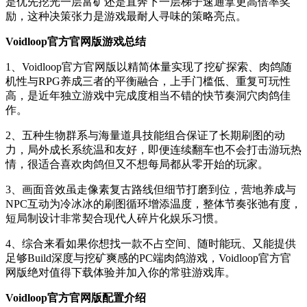
是优先挖光一层富矿还是直奔下一层梯子速通拿更高倍率奖
励，这种决策张力是游戏最耐人寻味的策略亮点。
Voidloop官方官网版游戏总结
1、Voidloop官方官网版以精简体量实现了挖矿探索、肉鸽随
机性与RPG养成三者的平衡融合，上手门槛低、重复可玩性
高，是近年独立游戏中完成度相当不错的快节奏洞穴肉鸽佳
作。
2、五种生物群系与海量道具技能组合保证了长期刷图的动
力，局外成长系统温和友好，即便连续翻车也不会打击游玩热
情，很适合喜欢肉鸽但又不想每局都从零开始的玩家。
3、画面音效虽走像素复古路线但细节打磨到位，营地养成与
NPC互动为冷冰冰的刷图循环增添温度，整体节奏张弛有度，
短局制设计非常契合现代人碎片化娱乐习惯。
4、综合来看如果你想找一款不占空间、随时能玩、又能提供
足够Build深度与挖矿爽感的PC端肉鸽游戏，Voidloop官方官
网版绝对值得下载体验并加入你的常驻游戏库。
Voidloop官方官网版配置介绍