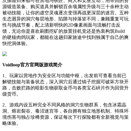
次探险归来都可在营地与铁匠、商人和女巫互动，用带回的资
源锻造装备、购买道具并解锁百余项属性升级与三十余种主动
被动技能，让你的虚空灵魂逐次变强再战更深层的迷宫。五种
生态迥异的洞穴每层地形、陷阱与掉落皆不同，兼顾重复可玩
性与挑战节奏，配上清新明快的2D像素画面与流畅打击反
馈，无论你是喜欢刷图挖矿的放置挂机党还是热衷构筑Build
的硬核肉鸽玩家，都能在这趟归家旅途中找到独属于自己的爽
快挖洞体验。
Voidloop官方官网版游戏简介
1、玩家以营地作为安全区与功能中枢，出发前可查看当前已
解锁技能与装备状态，深入洞穴后通过镐子挖掘可破坏方块开
路，击败拦路的暗影生物获取金币与各类宝石碎片作为回营升
级货币。
2、游戏内设五种完全不同风格的洞穴生物群系，包含冰霜晶
洞、熔岩裂谷、毒沼迷宫等，各自拥有独立地形机制、特殊环
境伤害与独占珍稀资源，保证每次下行探险都有全新视觉与策
略体验。