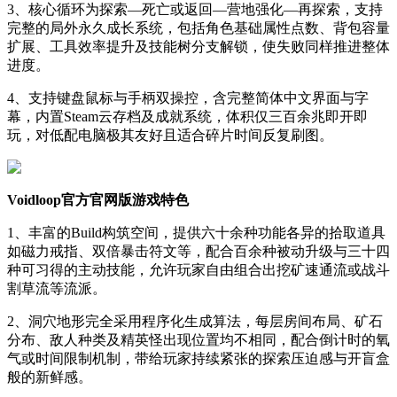
3、核心循环为探索—死亡或返回—营地强化—再探索，支持
完整的局外永久成长系统，包括角色基础属性点数、背包容量
扩展、工具效率提升及技能树分支解锁，使失败同样推进整体
进度。
4、支持键盘鼠标与手柄双操控，含完整简体中文界面与字
幕，内置Steam云存档及成就系统，体积仅三百余兆即开即
玩，对低配电脑极其友好且适合碎片时间反复刷图。
Voidloop官方官网版游戏特色
1、丰富的Build构筑空间，提供六十余种功能各异的拾取道具
如磁力戒指、双倍暴击符文等，配合百余种被动升级与三十四
种可习得的主动技能，允许玩家自由组合出挖矿速通流或战斗
割草流等流派。
2、洞穴地形完全采用程序化生成算法，每层房间布局、矿石
分布、敌人种类及精英怪出现位置均不相同，配合倒计时的氧
气或时间限制机制，带给玩家持续紧张的探索压迫感与开盲盒
般的新鲜感。