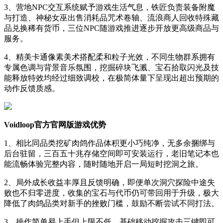
3、营地NPC交互系统赋予游戏生活气息，铁匠负责装备附魔
与打造、神秘女巫出售消耗品咒术卷轴、流浪商人回收特殊藏
品兑换稀有货币，三位NPC随游戏推进逐步开放更高级商品与
服务。
4、精美卡通像素美术搭配柔和粒子光效，不同生物群系拥有
专属色调与背景音乐氛围，挖掘碎块飞溅、宝石拾取闪光及技
能释放特效均经过细致调校，在极简体量下呈现出超出预期的
动作反馈质感。
Voidloop官方官网版游戏优势
1、相比同品类挖矿肉鸽作品体积更小巧纯净，无多余捆绑与
后台驻留，三百五十兆存储空间即可安装运行，老旧笔记本也
能流畅体验完整内容，随时随地开启一局短时挖洞之旅。
2、局外成长收益丰厚且反馈明确，即便单次洞穴探险中途失
败也不归零进度，收集的宝石与代币仍可带回用于升级，极大
降低了肉鸽品类对新手的挫败门槛，鼓励不断尝试不同打法。
3、操作简单易上手但上限不低，基础移动挖掘攻击三键即可