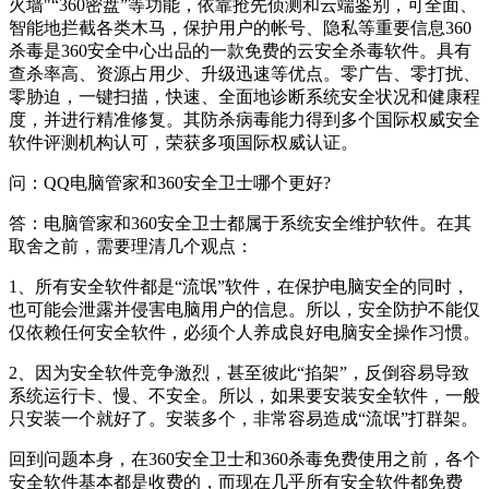
火墙"“360密盘”等功能，依靠抢先侦测和云端鉴别，可全面、
智能地拦截各类木马，保护用户的帐号、隐私等重要信息360
杀毒是360安全中心出品的一款免费的云安全杀毒软件。具有
查杀率高、资源占用少、升级迅速等优点。零广告、零打扰、
零胁迫，一键扫描，快速、全面地诊断系统安全状况和健康程
度，并进行精准修复。其防杀病毒能力得到多个国际权威安全
软件评测机构认可，荣获多项国际权威认证。
问：QQ电脑管家和360安全卫士哪个更好?
答：电脑管家和360安全卫士都属于系统安全维护软件。在其
取舍之前，需要理清几个观点：
1、所有安全软件都是“流氓”软件，在保护电脑安全的同时，
也可能会泄露并侵害电脑用户的信息。所以，安全防护不能仅
仅依赖任何安全软件，必须个人养成良好电脑安全操作习惯。
2、因为安全软件竞争激烈，甚至彼此“掐架”，反倒容易导致
系统运行卡、慢、不安全。所以，如果要安装安全软件，一般
只安装一个就好了。安装多个，非常容易造成“流氓”打群架。
回到问题本身，在360安全卫士和360杀毒免费使用之前，各个
安全软件基本都是收费的，而现在几乎所有安全软件都免费