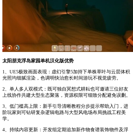
太阳朋克浮岛家园单机汉化版优势
1、UE5极致画面表现：虚幻引擎5加持下单株草叶与云层体积
光照均细腻渲染，色调明快治愈长时间游玩不视觉疲劳。
2、单人多人双模式：既可独自冥想式耕耘也可邀请三位好友
上线协作共建大型生态聚落，资源权限可细致分配避免误删。
3、低门槛高上限：新手引导清晰教程分步提示帮助入门，进
阶玩家则可钻研复杂逻辑电路与大型风电场布局挑战工程美
学。
4、持续内容更新：开发组定期追加新作物食谱装饰物件及浮