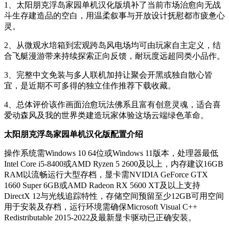
1、太阳朋克浮岛家园单机汉化版填补了当前市场治愈向无战
斗生存建造品的空白，用温柔叙事与开放设计抚慰都市疲惫心
灵。
2、从微观水培箱到宏观跨岛风电场均可由玩家自主定义，结
合飞艇漫游带来持续探索正向反馈，耐玩度远超同类小品作。
3、完整中文免装与多人联机加持让聚会开黑或独自散心皆
宜，是近期不可多得的独立佳作推荐下载收藏。
4、总体评价该作画面治愈玩法佛系且富有创意灵魂，适合喜
爱动森风及我的世界类建造玩家体验这场云端绿色革命。
太阳朋克浮岛家园单机汉化版配置介绍
操作系统需Windows 10 64位或Windows 11版本，处理器最低
Intel Core i5-8400或AMD Ryzen 5 2600及以上，内存建议16GB
RAM以流畅运行大型存档，显卡需NVIDIA GeForce GTX
1660 Super 6GB或AMD Radeon RX 5600 XT及以上支持
DirectX 12与光线追踪特性，存储空间预留至少12GB可用空间
用于安装及存档，运行环境需确保Microsoft Visual C++
Redistributable 2015-2022及最新显卡驱动已正确安装。