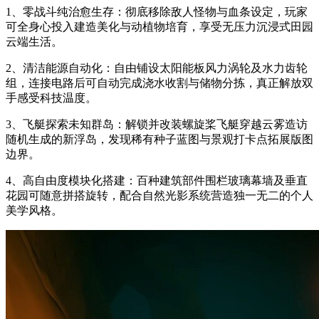
1、零战斗纯治愈生存：彻底移除敌人怪物与血条设定，玩家
可全身心投入建造美化与动植物培育，享受无压力沉浸式田园
云端生活。
2、清洁能源自动化：自由铺设太阳能板风力涡轮及水力齿轮
组，连接电路后可自动完成浇水收割与储物分拣，真正解放双
手感受科技温度。
3、飞艇探索未知群岛：解锁并改装螺旋桨飞艇穿越云雾造访
随机生成的新浮岛，发现稀有种子蓝图与景观打卡点拓展版图
边界。
4、高自由度模块化搭建：百种建筑部件围栏玻璃幕墙及垂直
花园可随意拼搭旋转，配合自然光影系统营造独一无二的个人
美学风格。