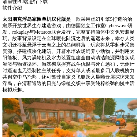
请前往PC端进行下载
软件介绍
太阳朋克浮岛家园单机汉化版
是一款采用虚幻引擎5打造的治
愈系开放世界生存建造游戏，由德国独立工作室Cyberwave研
发，rokaplay与Metaroot联合发行，完整支持简体中文免安装畅
玩。故事背景设定在全球暖化陆沉之后的遥远未来，幸存人类
文明迁移至悬浮于云海之上的岛屿群落，玩家将从零起步采集
资源、搭建模块化建筑、开辟水培农场饲养小动物，并利用太
阳能板、风力涡轮机及水力装置组建全自动清洁能源网络实现
灌溉与物资循环。游戏彻底摒弃战斗仇恨与死亡惩罚，无倒计
时逼迫也无强制性主线任务，支持单人或者最多四人联机协力
共创空中乌托邦，还可驾驶自定义飞艇跃入晨曦云层探访未知
浮岛，在清新通透的日光与绿植交织中享受纯粹松弛的慢生活
模拟乐趣。