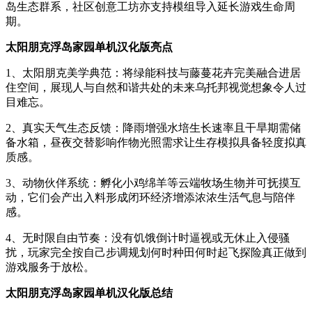
岛生态群系，社区创意工坊亦支持模组导入延长游戏生命周
期。
太阳朋克浮岛家园单机汉化版亮点
1、太阳朋克美学典范：将绿能科技与藤蔓花卉完美融合进居
住空间，展现人与自然和谐共处的未来乌托邦视觉想象令人过
目难忘。
2、真实天气生态反馈：降雨增强水培生长速率且干旱期需储
备水箱，昼夜交替影响作物光照需求让生存模拟具备轻度拟真
质感。
3、动物伙伴系统：孵化小鸡绵羊等云端牧场生物并可抚摸互
动，它们会产出入料形成闭环经济增添浓浓生活气息与陪伴
感。
4、无时限自由节奏：没有饥饿倒计时逼视或无休止入侵骚
扰，玩家完全按自己步调规划何时种田何时起飞探险真正做到
游戏服务于放松。
太阳朋克浮岛家园单机汉化版总结