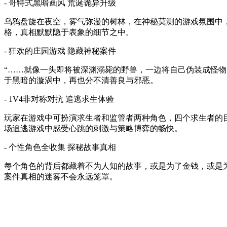
- 哥特式黑暗画风 荒诞诡异升级
乌鸦盘旋在夜空，雾气弥漫的树林，在神秘莫测的游戏氛围中
格，真相默默隐于表象的细节之中。
- 狂欢的庄园游戏 隐藏神秘案件
“……就像一头即将被深渊溺毙的野兽，一边将自己伪装成怪
于黑暗的漩涡中，再也分不清善良与邪恶。
- 1V4非对称对抗 追逃求生体验
玩家在游戏中可扮演求生者和监管者两种角色，四个求生者的
场追逃游戏中感受心跳的刺激与策略博弈的畅快。
- 个性角色全收集 探秘故事真相
每个角色的背后都藏着不为人知的故事，或是为了金钱，或是
案件真相的迷雾不会永远笼罩。