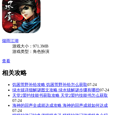
烟雨江湖
游戏大小：971.3MB
游戏类型：角色扮演
查看
相关攻略
饥困荒野补给攻略 饥困荒野补给怎么获取
07-24
绿水镇详细解谜图文攻略 绿水镇解谜步骤有哪些
07-24
天堂2盟约技能书获取攻略 天堂2盟约技能书怎么获取
07-24
海神的回声全成就达成攻略 海神的回声成就如何达成
07-24