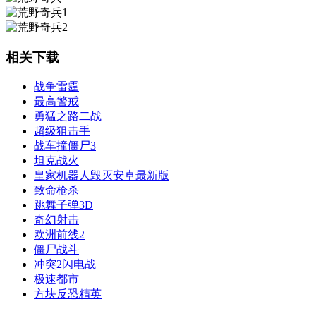
相关下载
战争雷霆
最高警戒
勇猛之路二战
超级狙击手
战车撞僵尸3
坦克战火
皇家机器人毁灭安卓最新版
致命枪杀
跳舞子弹3D
奇幻射击
欧洲前线2
僵尸战斗
冲突2闪电战
极速都市
方块反恐精英