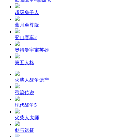
超级兔子人
蓝月至尊版
登山赛车2
奥特曼宇宙英雄
第五人格
火柴人战争遗产
弓箭传说
现代战争5
火柴人大师
剑与远征