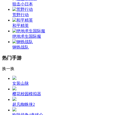
狙击小日本
荒野行动
和平精英
绝地求生国际服
钢铁战队
热门手游
换一换
女装山脉
樱花校园模拟器
超凡蜘蛛侠2
欧陆战争4拿破仑