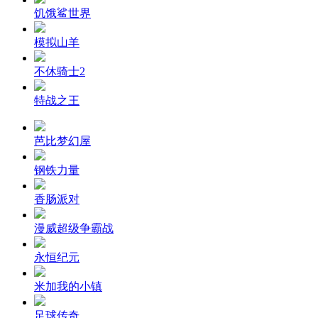
饥饿鲨世界
模拟山羊
不休骑士2
特战之王
芭比梦幻屋
钢铁力量
香肠派对
漫威超级争霸战
永恒纪元
米加我的小镇
足球传奇