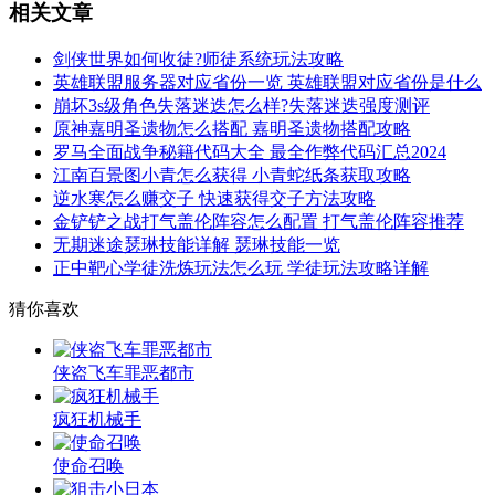
相关文章
剑侠世界如何收徒?师徒系统玩法攻略
英雄联盟服务器对应省份一览 英雄联盟对应省份是什么
崩坏3s级角色失落迷迭怎么样?失落迷迭强度测评
原神嘉明圣遗物怎么搭配 嘉明圣遗物搭配攻略
罗马全面战争秘籍代码大全 最全作弊代码汇总2024
江南百景图小青怎么获得 小青蛇纸条获取攻略
逆水寒怎么赚交子 快速获得交子方法攻略
金铲铲之战打气盖伦阵容怎么配置 打气盖伦阵容推荐
无期迷途瑟琳技能详解 瑟琳技能一览
正中靶心学徒洗炼玩法怎么玩 学徒玩法攻略详解
猜你喜欢
侠盗飞车罪恶都市
疯狂机械手
使命召唤