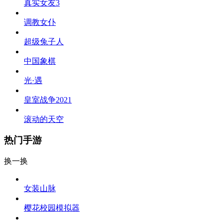
真实女友3
调教女仆
超级兔子人
中国象棋
光·遇
皇室战争2021
滚动的天空
热门手游
换一换
女装山脉
樱花校园模拟器