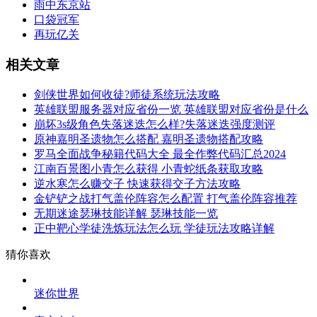
雨中东京站
口袋冠军
再玩亿关
相关文章
剑侠世界如何收徒?师徒系统玩法攻略
英雄联盟服务器对应省份一览 英雄联盟对应省份是什么
崩坏3s级角色失落迷迭怎么样?失落迷迭强度测评
原神嘉明圣遗物怎么搭配 嘉明圣遗物搭配攻略
罗马全面战争秘籍代码大全 最全作弊代码汇总2024
江南百景图小青怎么获得 小青蛇纸条获取攻略
逆水寒怎么赚交子 快速获得交子方法攻略
金铲铲之战打气盖伦阵容怎么配置 打气盖伦阵容推荐
无期迷途瑟琳技能详解 瑟琳技能一览
正中靶心学徒洗炼玩法怎么玩 学徒玩法攻略详解
猜你喜欢
迷你世界