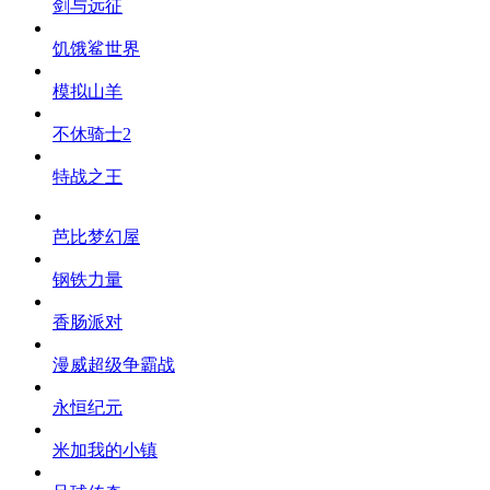
剑与远征
饥饿鲨世界
模拟山羊
不休骑士2
特战之王
芭比梦幻屋
钢铁力量
香肠派对
漫威超级争霸战
永恒纪元
米加我的小镇