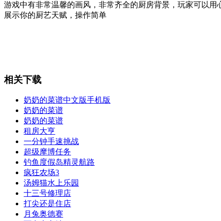
游戏中有非常温馨的画风，非常齐全的厨房背景，玩家可以用
展示你的厨艺天赋，操作简单
相关下载
奶奶的菜谱中文版手机版
奶奶的菜谱
奶奶的菜谱
租房大亨
一分钟手速挑战
超级摩博任务
钓鱼度假岛精灵航路
疯狂农场3
汤姆猫水上乐园
十三号修理店
打尖还是住店
月兔奥德赛