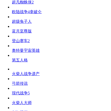
超凡蜘蛛侠2
欧陆战争4拿破仑
超级兔子人
蓝月至尊版
登山赛车2
奥特曼宇宙英雄
第五人格
火柴人战争遗产
弓箭传说
现代战争5
火柴人大师