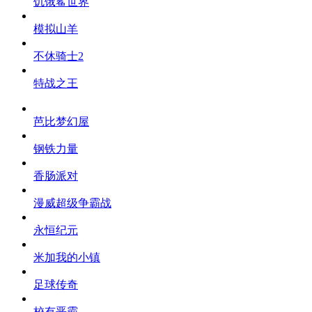
饥饿鲨世界
模拟山羊
不休骑士2
特战之王
芭比梦幻屋
钢铁力量
香肠派对
漫威超级争霸战
永恒纪元
米加我的小镇
足球传奇
校有恶霸