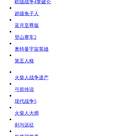
欧陆战争4拿破仑
超级兔子人
蓝月至尊版
登山赛车2
奥特曼宇宙英雄
第五人格
火柴人战争遗产
弓箭传说
现代战争5
火柴人大师
剑与远征