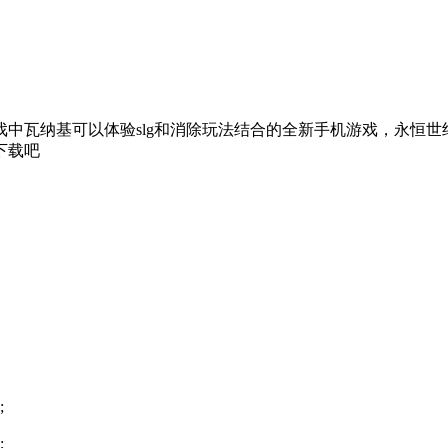
戏中瓦纳基可以体验slg和消除玩法结合的全新手机游戏，永恒
下载吧
;
;