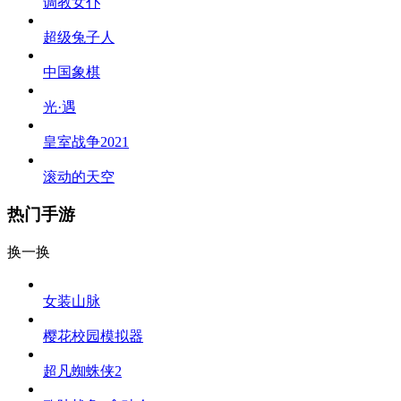
调教女仆
超级兔子人
中国象棋
光·遇
皇室战争2021
滚动的天空
热门手游
换一换
女装山脉
樱花校园模拟器
超凡蜘蛛侠2