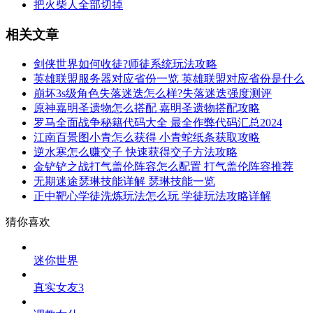
把火柴人全部切掉
相关文章
剑侠世界如何收徒?师徒系统玩法攻略
英雄联盟服务器对应省份一览 英雄联盟对应省份是什么
崩坏3s级角色失落迷迭怎么样?失落迷迭强度测评
原神嘉明圣遗物怎么搭配 嘉明圣遗物搭配攻略
罗马全面战争秘籍代码大全 最全作弊代码汇总2024
江南百景图小青怎么获得 小青蛇纸条获取攻略
逆水寒怎么赚交子 快速获得交子方法攻略
金铲铲之战打气盖伦阵容怎么配置 打气盖伦阵容推荐
无期迷途瑟琳技能详解 瑟琳技能一览
正中靶心学徒洗炼玩法怎么玩 学徒玩法攻略详解
猜你喜欢
迷你世界
真实女友3