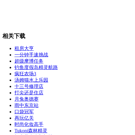
相关下载
租房大亨
一分钟手速挑战
超级摩博任务
钓鱼度假岛精灵航路
疯狂农场3
汤姆猫水上乐园
十三号修理店
打尖还是住店
月兔奥德赛
雨中东京站
口袋冠军
再玩亿关
时尚化妆高手
Tukoni森林精灵