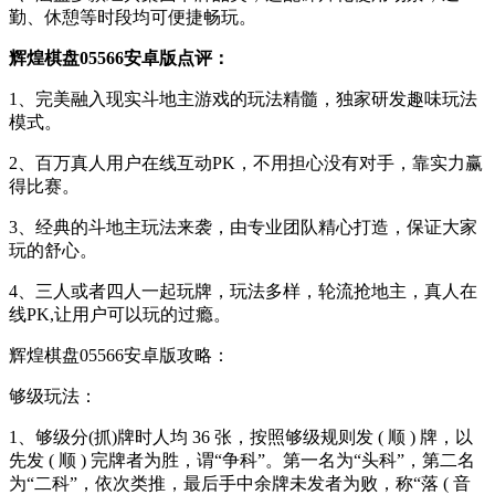
勤、休憩等时段均可便捷畅玩。
辉煌棋盘05566安卓版点评：
1、完美融入现实斗地主游戏的玩法精髓，独家研发趣味玩法
模式。
2、百万真人用户在线互动PK，不用担心没有对手，靠实力赢
得比赛。
3、经典的斗地主玩法来袭，由专业团队精心打造，保证大家
玩的舒心。
4、三人或者四人一起玩牌，玩法多样，轮流抢地主，真人在
线PK,让用户可以玩的过瘾。
辉煌棋盘05566安卓版攻略：
够级玩法：
1、够级分(抓)牌时人均 36 张，按照够级规则发 ( 顺 ) 牌，以
先发 ( 顺 ) 完牌者为胜，谓“争科”。第一名为“头科”，第二名
为“二科”，依次类推，最后手中余牌未发者为败，称“落 ( 音