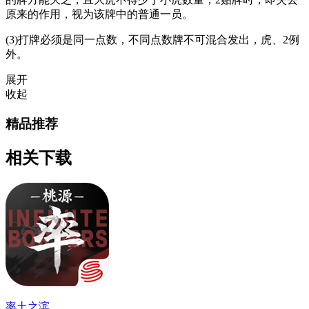
原来的作用，视为该牌中的普通一员。
(3)打牌必须是同一点数，不同点数牌不可混合发出，虎、2例
外。
展开
收起
精品推荐
相关下载
率土之滨