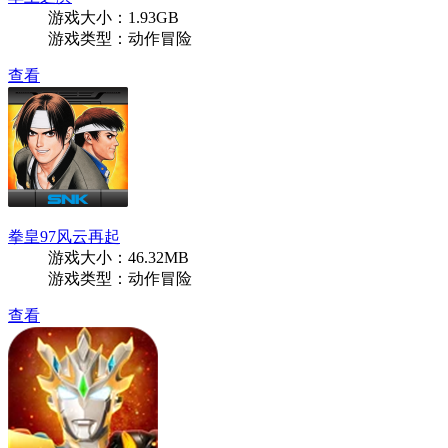
游戏大小：1.93GB
游戏类型：动作冒险
查看
拳皇97风云再起
游戏大小：46.32MB
游戏类型：动作冒险
查看