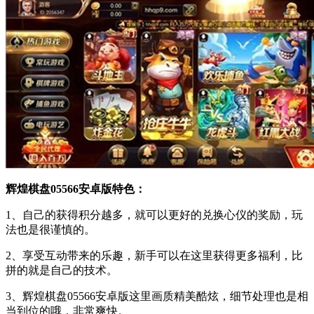
辉煌棋盘05566安卓版特色：
1、自己的获得积分越多，就可以更好的兑换心仪的奖励，玩
法也是很谨慎的。
2、享受互动带来的乐趣，新手可以在这里获得更多福利，比
拼的就是自己的技术。
3、辉煌棋盘05566安卓版这里画质精美酷炫，细节处理也是相
当到位的哦，非常爽快。