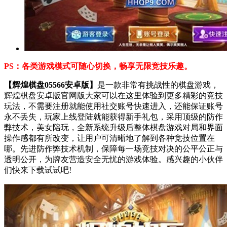
PS：各类游戏模式可随心切换，畅享无限竞技乐趣。
【辉煌棋盘05566安卓版】
是一款非常有挑战性的棋盘游戏，
辉煌棋盘安卓版官网版大家可以在这里体验到更多精彩的竞技
玩法，不需要注册就能使用社交账号快速进入，还能保证账号
永不丢失，玩家上线登陆就能获得新手礼包，采用顶级的防作
弊技术，美女陪玩，全新系统升级后整体棋盘游戏对局和界面
操作感都有所改变，让用户可清晰地了解到各种竞技位置在
哪。先进防作弊技术机制，保障每一场竞技对决的公平公正与
透明公开，为牌友营造安全无忧的游戏体验。感兴趣的小伙伴
们快来下载试试吧!