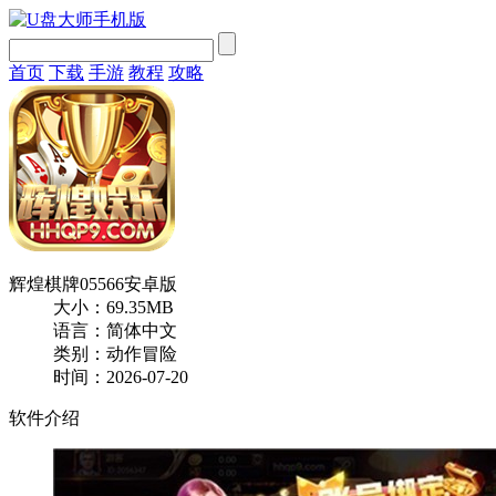
首页
下载
手游
教程
攻略
辉煌棋牌05566安卓版
大小：69.35MB
语言：简体中文
类别：动作冒险
时间：2026-07-20
软件介绍