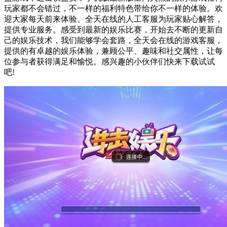
玩家都不会错过，不一样的福利特色带给你不一样的体验。欢
迎大家每天前来体验。全天在线的人工客服为玩家贴心解答，
提供专业服务。感受到最新的娱乐比赛，开始去不断的更新自
己的娱乐技术，我们能够学会套路，全天会在线的游戏客服，
提供的有卓越的娱乐体验，兼顾公平、趣味和社交属性，让每
位参与者获得满足和愉悦。感兴趣的小伙伴们快来下载试试
吧!