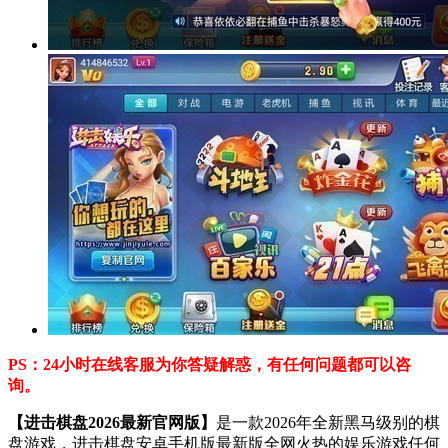
PS：24小时在线客服为你答疑解惑，有任何问题都可以咨
询。
【进击棋盘2026最新官网版】
是一款2026年全新黑马级别的棋
盘游戏，进击棋盘安卓手机版最新版全网火热的娱乐游戏任何