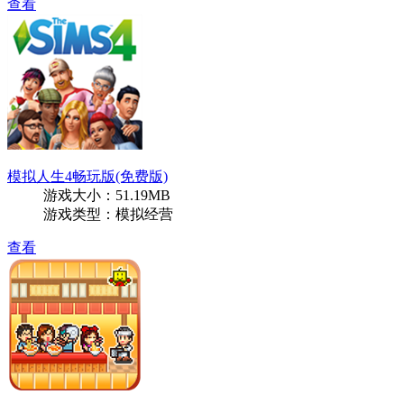
查看
模拟人生4畅玩版(免费版)
游戏大小：51.19MB
游戏类型：模拟经营
查看