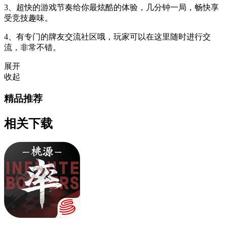
3、超快的游戏节奏给你最炫酷的体验，几分钟一局，畅快享
受竞技趣味。
4、有专门的牌友交流社区哦，玩家可以在这里随时进行交
流，非常不错。
展开
收起
精品推荐
相关下载