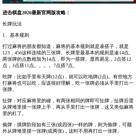
进击棋盘2026最新官网版攻略：
长牌玩法
1、基本规则
打过麻将的朋友都知道，麻将的基本规则就是凑搭子，就是
123，456这样连续的三张牌。长牌里最基本的规则是凑14点。
两张牌的点数相加为14点，即为一搭牌。显而易见，2点答12
点，3点搭11点。。。。7点搭7点。
吃牌：比如手里有天牌(12点)，就可以吃地牌(2点)。有些地方
打麻将也可以吃，应该很好理解，吃一张牌必须从手里打出一
张牌。
扯牌：对应麻将里的碰，有两张相同的牌即可扯牌，扯牌后需
从牌堆里摸一张牌上手，再从手里打出一张牌，这又类似麻将
里的杠了。
偷牌：摸牌阶段如有三张(或四张)一样的牌，则为偷牌，可额
外从牌堆里摸一张牌(或两张)，这时不用再打出一张牌。