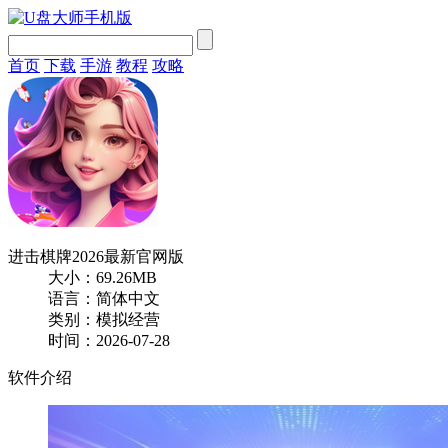
首页
下载
手游
教程
攻略
进击棋牌2026最新官网版
大小：69.26MB
语言：简体中文
类别：模拟经营
时间：2026-07-28
软件介绍