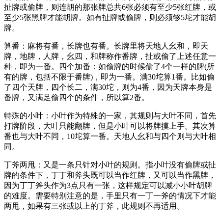
扯牌或偷牌，则连胡的那张牌总共6张必须有至少5张红牌，或
至少5张黑牌才能胡牌。如有扯牌或偷牌，则必须够5坨才能胡
牌。
算番：麻将有番，长牌也有番。长牌里将天地人幺和，即天
牌，地牌，人牌，幺四，和牌称作番牌，扯或偷了上述任意一
种，即为一番。四个加番：如偷牌的时候偷了4个一样的牌(所
有的牌，包括不限于番牌)，即为一番。满30坨算1番。比如偷
了四个天牌，四个长二，满30坨，则为4番，因为天牌本身是
番牌，又满足偷四个的条件，所以算2番。
特殊的小叶：小叶作为特殊的一家，其规则与大叶不同，首先
打牌阶段，大叶只能翻牌，但是小叶可以将牌摸上手。其次算
番也与大叶不同，10坨算一番。天地人幺和与四个则与大叶相
同。
丁斧两甩：又是一条只针对小叶的规则。指小叶没有偷牌或扯
牌的条件下，丁丁和斧头既可以当作红牌，又可以当作黑牌，
因为丁丁斧头作为3点只有一张，这样规定可以减小小叶胡牌
的难度。需要特别注意的是，手里只有一丁一斧的情况下才能
两甩，如果有三张或以上的丁斧，此规则不再适用。