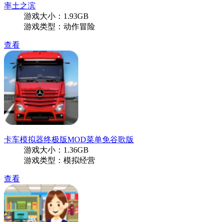
率土之滨
游戏大小：1.93GB
游戏类型：动作冒险
查看
卡车模拟器终极版MOD菜单免谷歌版
游戏大小：1.36GB
游戏类型：模拟经营
查看