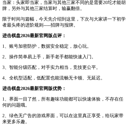
当家：头家即当家，当家与其他三家不同的是需要20坨才能胡
牌，另外与其他三家结算时，输赢翻倍。
限于时间与篇幅，今天先介绍到这里，下次与大家讲一下初学
者最头疼的进阶规则-----招牌与报牌。
进击棋盘2026最新官网版点评：
1、账号加密防护，数据安全稳定，放心玩。
2、操作简单易上手，新手老手都能快速入门。
3、智能分级匹配，对手实力相当，竞技更公平。
4、全机型适配，低配置也能流畅无卡顿、无延迟。
进击棋盘2026最新官网版优势：
1、界面一目了然，所有趣味功能都可以快速体验，不存在任
何的问题哦。
2、绿色无广告的游戏界面，可以在这里真正享受，给玩家带
来更多乐趣。