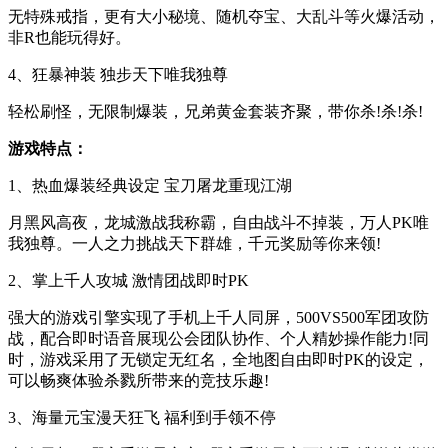
无特殊戒指，更有大小秘境、随机夺宝、大乱斗等火爆活动，
非R也能玩得好。
4、狂暴神装 独步天下唯我独尊
轻松刷怪，无限制爆装，兄弟黄金套装齐聚，带你杀!杀!杀!
游戏特点：
1、热血爆装经典设定 宝刀屠龙重现江湖
月黑风高夜，龙城激战我称霸，自由战斗不掉装，万人PK唯
我独尊。一人之力挑战天下群雄，千元奖励等你来领!
2、掌上千人攻城 激情团战即时PK
强大的游戏引擎实现了手机上千人同屏，500VS500军团攻防
战，配合即时语音展现公会团队协作、个人精妙操作能力!同
时，游戏采用了无锁定无红名，全地图自由即时PK的设定，
可以畅爽体验杀戮所带来的竞技乐趣!
3、海量元宝漫天狂飞 福利到手领不停