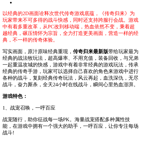
以经典的2D画面诠释次世代传奇游戏底蕴，《传奇归来》为
玩家带来不可多得的战斗快感，同时还支持跨服行会战。游戏
中有着多重改革，从PC改到移动端，热血依然不变，秉着超
越经典，碾压情怀为宗旨，全力打造更美画面，营造一样的经
典，不一样的传奇体验。
写实画面，原汁原味经典重现，
传奇归来最新版
带给玩家最为
经典的战法牧玩法，超高爆率、不用充值，装备回收，与兄弟
一起重温攻城的快感，游戏中有着非常经典的游戏玩法，传承
经典的传奇手游，玩家可以选择自己喜欢的角色来游戏中进行
各种的战斗，复刻经典传奇玩法，风云再起，血洗深仇，无尽
战斗，奋力厮杀，全天24小时在线战斗，瞬间心里热血澎湃。
游戏特色：
1、战宠召唤，一呼百应
战宠随行，助你征战每一场PK。海量战宠搭配多种属性技
能，在游戏中拥有一个强大的助手，一呼百应，让你专注每场
战斗!