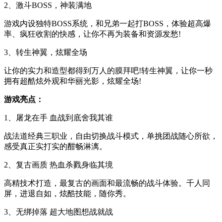
2、激斗BOSS，神装满地
游戏内设独特BOSS系统，和兄弟一起打BOSS，体验超高爆
率、疯狂收割的快感，让你不再为装备和资源发愁!
3、转生神翼，炫耀全场
让你的实力和造型都得到万人的膜拜吧!转生神翼，让你一秒
拥有超酷炫外观和华丽光影，炫耀全场!
游戏亮点：
1、屠龙在手 血战到底舍我其谁
战法道经典三职业，自由切换战斗模式，单挑团战随心所欲，
感受真正实打实的酣畅淋漓。
2、复古画质 热血杀戮身临其境
高精技术打造，最复古的画面和最流畅的战斗体验。千人同
屏，进退自如，炫酷技能，随你秀。
3、无绑掉落 超大地图想战就战