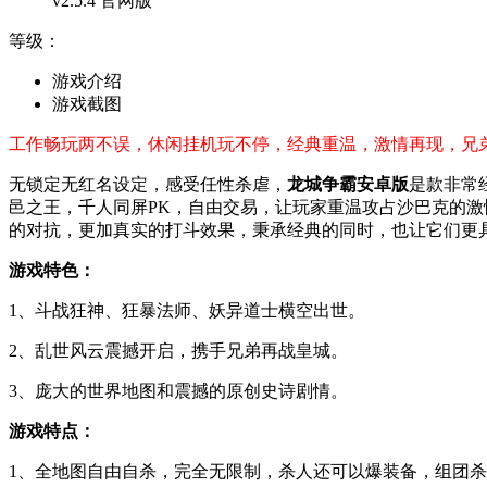
v2.5.4 官网版
等级：
游戏介绍
游戏截图
工作畅玩两不误，休闲挂机玩不停，经典重温，激情再现，兄弟
无锁定无红名设定，感受任性杀虐，
龙城争霸安卓版
是款非常
邑之王，千人同屏PK，自由交易，让玩家重温攻占沙巴克的激情
的对抗，更加真实的打斗效果，秉承经典的同时，也让它们更
游戏特色：
1、斗战狂神、狂暴法师、妖异道士横空出世。
2、乱世风云震撼开启，携手兄弟再战皇城。
3、庞大的世界地图和震撼的原创史诗剧情。
游戏特点：
1、全地图自由自杀，完全无限制，杀人还可以爆装备，组团杀