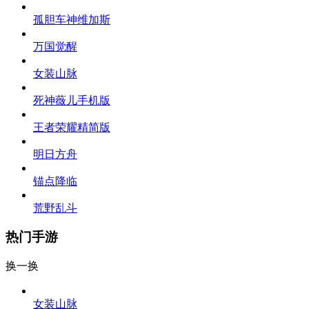
孤胆车神维加斯
万国觉醒
女装山脉
死神薇儿手机版
王者荣耀精简版
明日方舟
锚点降临
荒野乱斗
热门手游
换一换
女装山脉