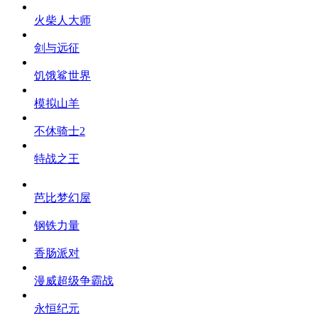
火柴人大师
剑与远征
饥饿鲨世界
模拟山羊
不休骑士2
特战之王
芭比梦幻屋
钢铁力量
香肠派对
漫威超级争霸战
永恒纪元