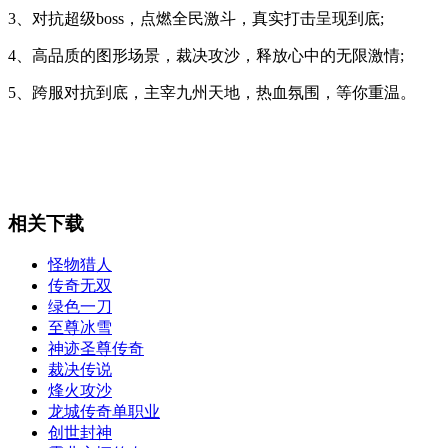
3、对抗超级boss，点燃全民激斗，真实打击呈现到底;
4、高品质的图形场景，裁决攻沙，释放心中的无限激情;
5、跨服对抗到底，主宰九州天地，热血氛围，等你重温。
相关下载
怪物猎人
传奇无双
绿色一刀
至尊冰雪
神迹圣尊传奇
裁决传说
烽火攻沙
龙城传奇单职业
创世封神