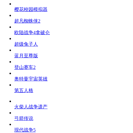
樱花校园模拟器
超凡蜘蛛侠2
欧陆战争4拿破仑
超级兔子人
蓝月至尊版
登山赛车2
奥特曼宇宙英雄
第五人格
火柴人战争遗产
弓箭传说
现代战争5