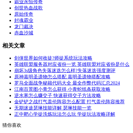
霸业永恒传奇
创世热血战歌
原始传奇
封魂霸业
龙门裁决
赤血沙城
相关文章
剑侠世界如何收徒?师徒系统玩法攻略
英雄联盟服务器对应省份一览 英雄联盟对应省份是什么
崩坏3s级角色失落迷迭怎么样?失落迷迭强度测评
原神嘉明圣遗物怎么搭配 嘉明圣遗物搭配攻略
罗马全面战争秘籍代码大全 最全作弊代码汇总2024
江南百景图小青怎么获得 小青蛇纸条获取攻略
逆水寒怎么赚交子 快速获得交子方法攻略
金铲铲之战打气盖伦阵容怎么配置 打气盖伦阵容推荐
无期迷途瑟琳技能详解 瑟琳技能一览
正中靶心学徒洗炼玩法怎么玩 学徒玩法攻略详解
猜你喜欢