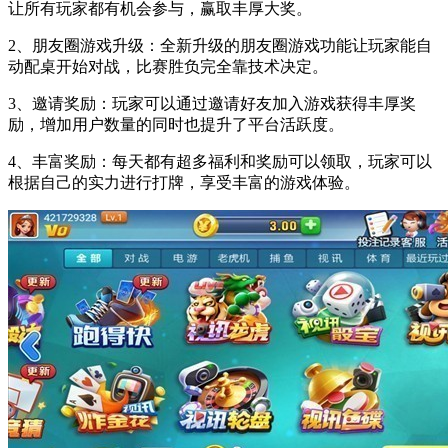
让所有玩家都有机会参与，赢取丰厚大奖。
2、朋友圈游戏升级：全新升级的朋友圈游戏功能让玩家能自
动配桌开始对战，比赛胜负完全靠技术决定。
3、邀请奖励：玩家可以通过邀请好友加入游戏获得丰厚奖
励，增加用户数量的同时也提升了平台活跃度。
4、丰富奖励：每天都有超多福利和奖励可以领取，玩家可以
根据自己的实力进行打牌，享受丰富的游戏体验。