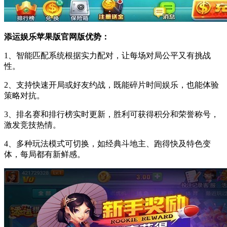
添运娱乐苹果版官网版优势：
1、智能匹配系统根据实力配对，让每场对局公平又有挑战
性。
2、支持快速开局或好友约战，既能碎片时间娱乐，也能体验
策略对抗。
3、排名赛和排行榜实时更新，胜利可获得积分和荣誉称号，
激发竞技热情。
4、多种玩法模式可切换，如经典斗地主、跑得快及特色变
体，每局都有新鲜感。