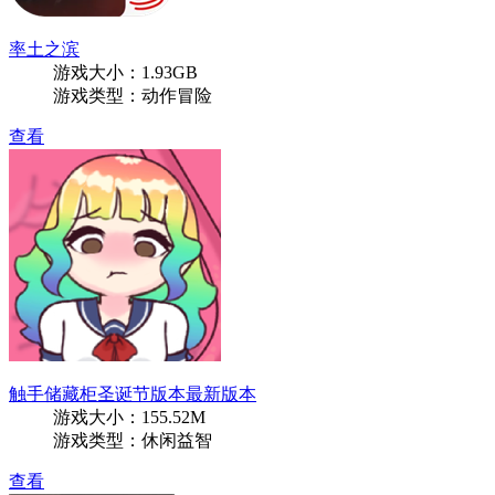
率土之滨
游戏大小：1.93GB
游戏类型：动作冒险
查看
触手储藏柜圣诞节版本最新版本
游戏大小：155.52M
游戏类型：休闲益智
查看