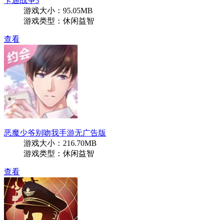
卡通战争3
游戏大小：95.05MB
游戏类型：休闲益智
查看
恶魔少爷别吻我手游无广告版
游戏大小：216.70MB
游戏类型：休闲益智
查看