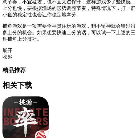
意节奏，不宜猛攻，也不宜太过保守，这样游戏少了些快感，
上分也慢，要根据渔场的形势调整节奏，特殊情况下，打一群
小鱼的稳定性也会让你稳定地拿分。
捕鱼游戏是一项需要全神贯注玩的游戏，稍不留神就会错过很
多上分的机会。如果想要快速上分的话，可以试一下上述的三
种捕鱼上分技巧。
展开
收起
精品推荐
相关下载