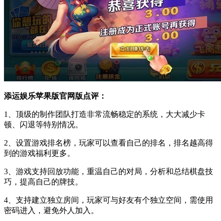
添运娱乐苹果版官网版点评：
1、顶级的制作团队打造非常流畅稳定的系统，大大减少卡
顿、闪退等特别情况。
2、设置游戏排名榜，玩家可以查看自己的排名，排名越高得
到的游戏福利更多。
3、游戏支持回放功能，重温自己的对局，分析和总结棋盘技
巧，提高自己的牌技。
4、支持建立独立房间，玩家可与好友有个独立空间，需使用
密码进入，避免外人加入。