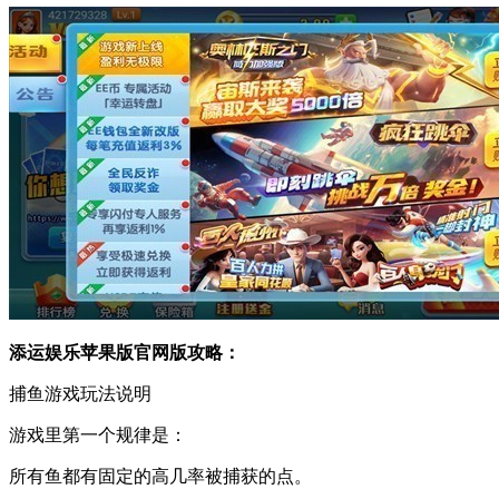
添运娱乐苹果版官网版攻略：
捕鱼游戏玩法说明
游戏里第一个规律是：
所有鱼都有固定的高几率被捕获的点。