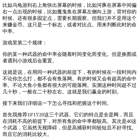
比如乌龟游到右上角快出屏幕的时候，比如河豚在屏幕中间偏
右一点出现的时候，比如魔鬼鱼在屏幕左侧向上游，背对你的
时候。还有很多固定点，需要长期观察。但我们并不是用这个
来赚金币。这只是一个标志，或者对比点。用来判断此时的命
中率。
游戏里第二个规律：
你的某一种武器的命中率会随着时间变化而变化。但是换图或
者遇到小游戏后会重置。
这就是说，在用同一种武器的前提下，有的时候在一段时间内
不论你怎么打，都不会有鱼落网。有的时候又会有超高的命中
率。不论大鱼小鱼都有很大的可能落网。实测这种时间超不过
几十秒，一般在二十秒左右。这就是我们赢金的时刻。
接下来我们详细说一下怎么寻找和把握这个时间。
首先我推荐10'15'20这三个武器。它们的特点是全是网，而且
在消耗不高的前提下，对所有鱼的命中率都较高。其次是40这
个武器，它虽然无视障碍，但是高捕获时间较短且不好寻找。
而且它的消耗比较大。