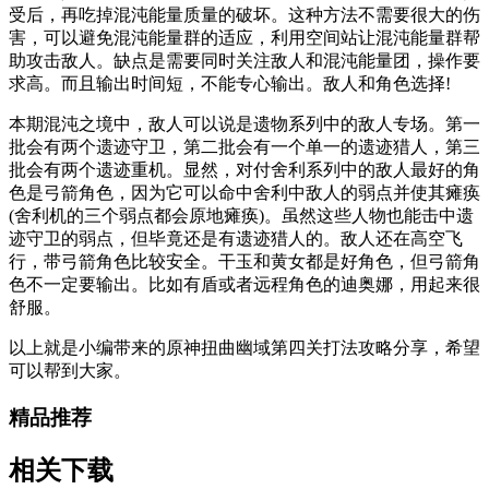
受后，再吃掉混沌能量质量的破坏。这种方法不需要很大的伤
害，可以避免混沌能量群的适应，利用空间站让混沌能量群帮
助攻击敌人。缺点是需要同时关注敌人和混沌能量团，操作要
求高。而且输出时间短，不能专心输出。敌人和角色选择!
本期混沌之境中，敌人可以说是遗物系列中的敌人专场。第一
批会有两个遗迹守卫，第二批会有一个单一的遗迹猎人，第三
批会有两个遗迹重机。显然，对付舍利系列中的敌人最好的角
色是弓箭角色，因为它可以命中舍利中敌人的弱点并使其瘫痪
(舍利机的三个弱点都会原地瘫痪)。虽然这些人物也能击中遗
迹守卫的弱点，但毕竟还是有遗迹猎人的。敌人还在高空飞
行，带弓箭角色比较安全。干玉和黄女都是好角色，但弓箭角
色不一定要输出。比如有盾或者远程角色的迪奥娜，用起来很
舒服。
以上就是小编带来的原神扭曲幽域第四关打法攻略分享，希望
可以帮到大家。
精品推荐
相关下载