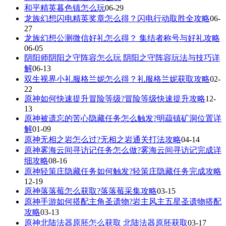
和平精英暮色镇怎么玩
06-29
龙族幻想闪电精英奖章怎么得？闪电行动取胜全攻略
06-
27
龙族幻想公测微信好礼怎么得？ 集结者称号与好礼攻略
06-05
阴阳师阴阳之守阵容怎么玩 阴阳之守阵容玩法与技巧详
解
06-13
双生视界小礼服格兰妮怎么得？礼服格兰妮获取攻略
02-
22
原神如何快速提升冒险等级?冒险等级快速提升攻略
12-
13
原神被遗忘的苦心隐藏任务怎么触发?明藴镇矿洞位置详
解
01-09
原神无相之岩怎么过?无相之岩通关打法攻略
04-14
原神雾海云间寻访记任务怎么做?雾海云间寻访记完成详
细攻略
08-16
原神轻策庄隐藏任务如何触发?轻策庄隐藏任务完成攻略
12-19
原神落落莓怎么获取?落落莓采集攻略
03-15
原神手游如何搭配主角圣遗物?岩主风主五星圣遗物搭配
攻略
03-13
原神北陆法器原胚怎么获取 北陆法器原胚获取
03-17