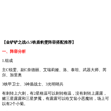
【金铲铲之战s5.5铁盾豹雯阵容搭配推荐】
一、阵容分析
1.组成
主C锐雯、副C奈德丽、艾瑞莉娅、洛、泰坦、武器大师、芮
尔、加里奥
3铁甲卫士、3神盾战士、3光明哨兵
有刺转上六刺，有2星格温可以刺转格温，没有刺转上露露，
赌三星露露和三星梦魇，有露露可以给艾翁小恶魔转，场上可
以有2个小菊。