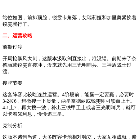
站位如图，前排顶脸，锐雯卡角落，艾瑞莉娅和加里奥紧挨着
锐雯就行了。
二、运营攻略
前期过渡
开局抢暴风大剑，这版本汲取剑直接出，准没错。前期来了奈
德丽或锐雯直接冲，没来就先用三光明哨兵、三神盾战士过
渡。
搜牌节奏
这套阵容比较吃连胜运营。4阶段前，能赢一定要贏，必要时
3-2拉6，稍微搜一下质量，两星奈德丽或锐雯即可锁血上七。
4-1上7，再大搜一波，补出三铁甲卫士或者三光明哨兵，就可
以卡着50利息，慢慢追三星。
克制分析
这版本赌狗当道，大多阵容卡池相对独立，大家互相成就，赌