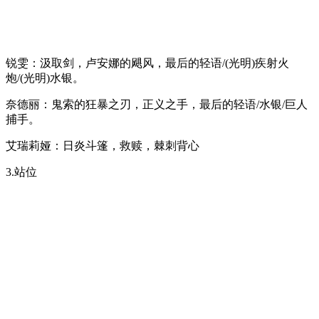
锐雯：汲取剑，卢安娜的飓风，最后的轻语/(光明)疾射火
炮/(光明)水银。
奈德丽：鬼索的狂暴之刃，正义之手，最后的轻语/水银/巨人
捕手。
艾瑞莉娅：日炎斗篷，救赎，棘刺背心
3.站位