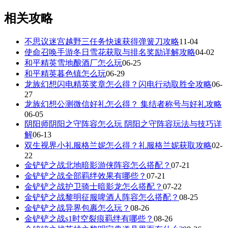
相关攻略
不思议迷宫越野三任务快速获得弹簧刀攻略
11-04
使命召唤手游冬日雪花获取与排名奖励详解攻略
04-02
和平精英雪地酿酒厂怎么玩
06-25
和平精英暮色镇怎么玩
06-29
龙族幻想闪电精英奖章怎么得？闪电行动取胜全攻略
06-
27
龙族幻想公测微信好礼怎么得？ 集结者称号与好礼攻略
06-05
阴阳师阴阳之守阵容怎么玩 阴阳之守阵容玩法与技巧详
解
06-13
双生视界小礼服格兰妮怎么得？礼服格兰妮获取攻略
02-
22
金铲铲之战北地暗影游侠阵容怎么搭配？
07-21
金铲铲之战全部羁绊效果有哪些？
07-21
金铲铲之战护卫骑士暗影龙怎么搭配？
07-22
金铲铲之战黎明征服啤酒人阵容怎么搭配？
08-25
金铲铲之战异界包裹怎么玩？
08-26
金铲铲之战s1时空裂痕羁绊有哪些？
08-26