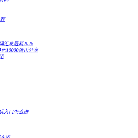
推荐
汇总最新2026
换码10000蛋币分享
绍
玩入口怎么进
则介绍