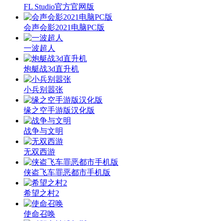
FL Studio官方官网版
会声会影2021电脑PC版
一波超人
炮艇战3d直升机
小兵别嚣张
缘之空手游版汉化版
战争与文明
无双西游
侠盗飞车罪恶都市手机版
希望之村2
使命召唤