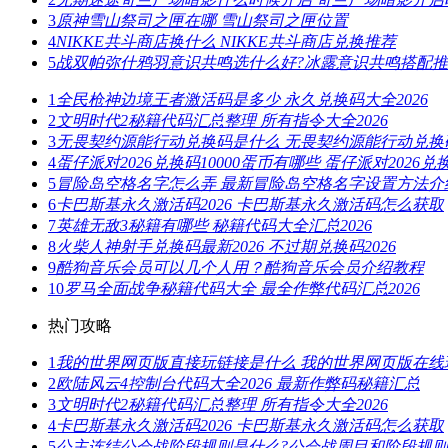
3
原神雪山祭司之匣在哪 雪山祭司之匣位置
4
NIKKE共斗商店换什么 NIKKE共斗商店兑换推荐
5
战双帕弥什鸦羽意识共鸣选什么好?冰露意识共鸣搭配
1
全民枪神边境王者激活码是多少 永久兑换码大全2026
2
文明时代2秘籍代码汇总整理 所有指令大全2026
3
无畏契约源能行动兑换码是什么 无畏契约源能行动兑换码
4
蛋仔派对2026兑换码10000蛋币有哪些 蛋仔派对2026兑
5
冒险岛空格名字怎么弄 最新冒险岛空格名字设置方法介
6
卡巴斯基永久激活码2026 卡巴斯基永久激活码怎么获取
7
英雄无敌3秘籍有哪些 秘籍代码大全汇总2026
8
火柴人神射手兑换码最新2026 不过期兑换码2026
9
酷狗音乐会员可以几个人用？酷狗音乐会员介绍教程
10
罗马全面战争秘籍代码大全 最全作弊代码汇总2026
热门攻略
1
我的世界网页版直接玩链接是什么 我的世界网页版在线
2
欧陆风云4控制台代码大全2026 最新作弊码秘籍汇总
3
文明时代2秘籍代码汇总整理 所有指令大全2026
4
卡巴斯基永久激活码2026 卡巴斯基永久激活码怎么获取
5
公主连结公会战阶段规则是什么?公会战周目和阶段规