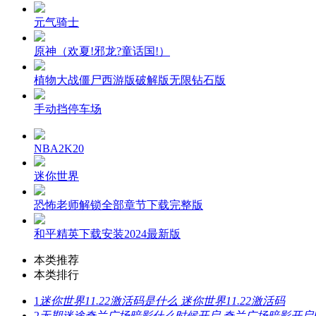
元气骑士
原神（欢夏!邪龙?童话国!）
植物大战僵尸西游版破解版无限钻石版
手动挡停车场
NBA2K20
迷你世界
恐怖老师解锁全部章节下载完整版
和平精英下载安装2024最新版
本类推荐
本类排行
1
迷你世界11.22激活码是什么 迷你世界11.22激活码
2
无期迷途奇兰广场暗影什么时候开启 奇兰广场暗影开启