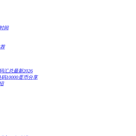
时间
推荐
汇总最新2026
换码10000蛋币分享
绍