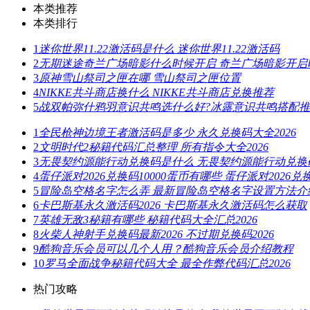
本类推荐
本类排行
1
迷你世界11.22激活码是什么 迷你世界11.22激活码
2
无期迷途奇兰广场暗影什么时候开启 奇兰广场暗影开启
3
原神雪山祭司之匣在哪 雪山祭司之匣位置
4
NIKKE共斗商店换什么 NIKKE共斗商店兑换推荐
5
战双帕弥什鸦羽意识共鸣选什么好?冰露意识共鸣搭配
1
全民枪神边境王者激活码是多少 永久兑换码大全2026
2
文明时代2秘籍代码汇总整理 所有指令大全2026
3
无畏契约源能行动兑换码是什么 无畏契约源能行动兑换码
4
蛋仔派对2026兑换码10000蛋币有哪些 蛋仔派对2026兑
5
冒险岛空格名字怎么弄 最新冒险岛空格名字设置方法介
6
卡巴斯基永久激活码2026 卡巴斯基永久激活码怎么获取
7
英雄无敌3秘籍有哪些 秘籍代码大全汇总2026
8
火柴人神射手兑换码最新2026 不过期兑换码2026
9
酷狗音乐会员可以几个人用？酷狗音乐会员介绍教程
10
罗马全面战争秘籍代码大全 最全作弊代码汇总2026
热门攻略