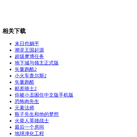
相关下载
末日也躺平
潮灵王国起源
超级摩博任务
地下城与领主正式版
矢量跑酷2
小火车查尔斯2
矢量跑酷
邮差骑士2
你被小丑困住中文版手机版
恐怖肉先生
元素法师
瓶子先生和他的梦想
火柴人英雄战士
最后一个房间
地球净化工程