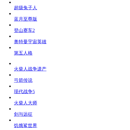
超级兔子人
蓝月至尊版
登山赛车2
奥特曼宇宙英雄
第五人格
火柴人战争遗产
弓箭传说
现代战争5
火柴人大师
剑与远征
饥饿鲨世界