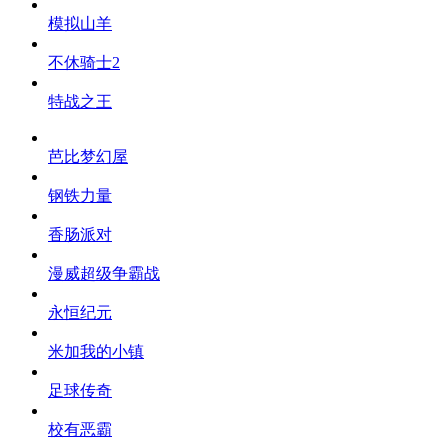
模拟山羊
不休骑士2
特战之王
芭比梦幻屋
钢铁力量
香肠派对
漫威超级争霸战
永恒纪元
米加我的小镇
足球传奇
校有恶霸