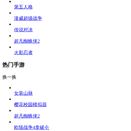
第五人格
漫威超级战争
传说对决
超凡蜘蛛侠2
火影忍者
热门手游
换一换
女装山脉
樱花校园模拟器
超凡蜘蛛侠2
欧陆战争4拿破仑