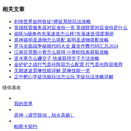
相关文章
剑侠世界如何收徒?师徒系统玩法攻略
英雄联盟服务器对应省份一览 英雄联盟对应省份是什么
崩坏3s级角色失落迷迭怎么样?失落迷迭强度测评
原神嘉明圣遗物怎么搭配 嘉明圣遗物搭配攻略
罗马全面战争秘籍代码大全 最全作弊代码汇总2024
江南百景图小青怎么获得 小青蛇纸条获取攻略
逆水寒怎么赚交子 快速获得交子方法攻略
金铲铲之战打气盖伦阵容怎么配置 打气盖伦阵容推荐
无期迷途瑟琳技能详解 瑟琳技能一览
正中靶心学徒洗炼玩法怎么玩 学徒玩法攻略详解
猜你喜欢
我的世界
原神（虚空鼓动，劫火高扬）
帕斯卡契约