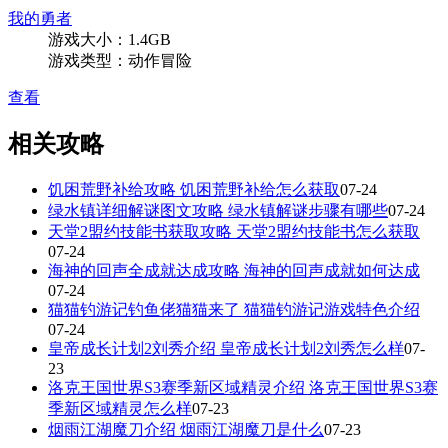
我的勇者
游戏大小：1.4GB
游戏类型：动作冒险
查看
相关攻略
饥困荒野补给攻略 饥困荒野补给怎么获取
07-24
绿水镇详细解谜图文攻略 绿水镇解谜步骤有哪些
07-24
天堂2盟约技能书获取攻略 天堂2盟约技能书怎么获取
07-24
海神的回声全成就达成攻略 海神的回声成就如何达成
07-24
猫猫钓游记钓鱼佬猫猫来了 猫猫钓游记游戏特色介绍
07-24
皇帝成长计划2刘秀介绍 皇帝成长计划2刘秀怎么样
07-
23
洛克王国世界S3赛季新区域精灵介绍 洛克王国世界S3赛
季新区域精灵怎么样
07-23
烟雨江湖魔刀介绍 烟雨江湖魔刀是什么
07-23