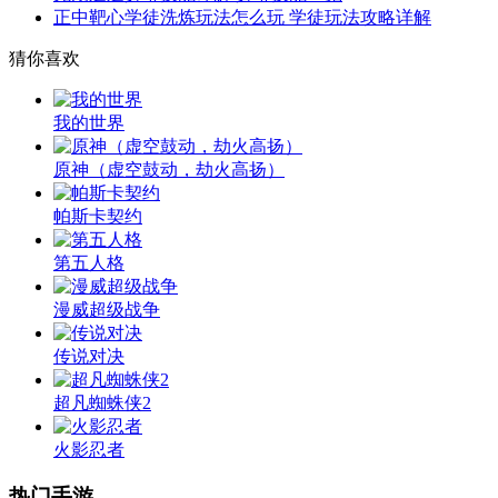
正中靶心学徒洗炼玩法怎么玩 学徒玩法攻略详解
猜你喜欢
我的世界
原神（虚空鼓动，劫火高扬）
帕斯卡契约
第五人格
漫威超级战争
传说对决
超凡蜘蛛侠2
火影忍者
热门手游