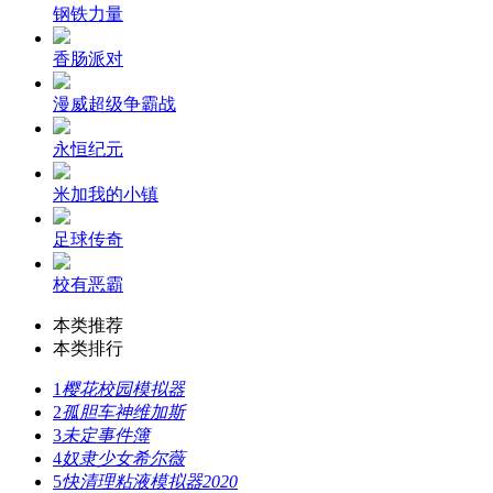
钢铁力量
香肠派对
漫威超级争霸战
永恒纪元
米加我的小镇
足球传奇
校有恶霸
本类推荐
本类排行
1
樱花校园模拟器
2
孤胆车神维加斯
3
未定事件簿
4
奴隶少女希尔薇
5
快清理粘液模拟器2020