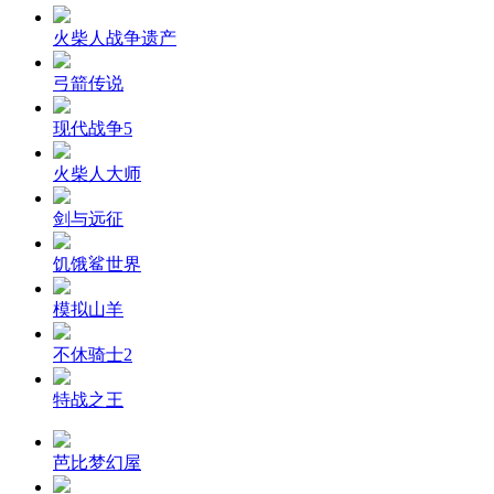
火柴人战争遗产
弓箭传说
现代战争5
火柴人大师
剑与远征
饥饿鲨世界
模拟山羊
不休骑士2
特战之王
芭比梦幻屋