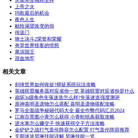
火柴先生独轮生存
上帝之火
玛歌最后的机会
夜色人生
献给渴望改变的你
传送门
骑士决斗2荣誉和荣耀
奇异世界怪客的愤怒
果冻国王
混血地牢
相关文章
剑侠世界如何收徒?师徒系统玩法攻略
英雄联盟服务器对应省份一览 英雄联盟对应省份是什么
崩坏3s级角色失落迷迭怎么样?失落迷迭强度测评
原神嘉明圣遗物怎么搭配 嘉明圣遗物搭配攻略
罗马全面战争秘籍代码大全 最全作弊代码汇总2024
江南百景图小青怎么获得 小青蛇纸条获取攻略
逆水寒怎么赚交子 快速获得交子方法攻略
金铲铲之战打气盖伦阵容怎么配置 打气盖伦阵容推荐
无期迷途瑟琳技能详解 瑟琳技能一览