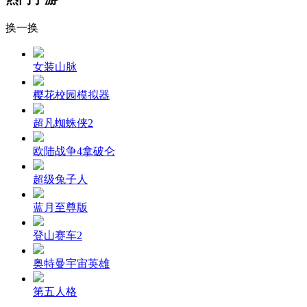
换一换
女装山脉
樱花校园模拟器
超凡蜘蛛侠2
欧陆战争4拿破仑
超级兔子人
蓝月至尊版
登山赛车2
奥特曼宇宙英雄
第五人格