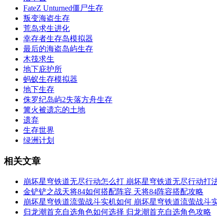
FateZ Unturned僵尸生存
叛变海盗生存
荒岛求生进化
幸存者生存岛模拟器
最后的海盗岛屿生存
木筏求生
地下庇护所
蚂蚁生存模拟器
地下生存
侏罗纪岛屿2失落方舟生存
篝火被遗忘的土地
遗弃
生存世界
绿洲计划
相关文章
崩坏星穹铁道无尽行动怎么打 崩坏星穹铁道无尽行动打
金铲铲之战天将84如何搭配阵容 天将84阵容搭配攻略
崩坏星穹铁道流萤战斗实机如何 崩坏星穹铁道流萤战斗
归龙潮首充自选角色如何选择 归龙潮首充自选角色攻略