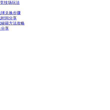
式竞技场玩法
法球兑换步骤
线时间分享
成秘籍方法攻略
址分享