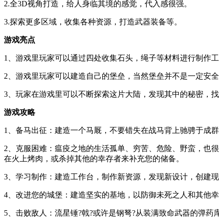
2.全3D视角打造，给人身临其境的感觉，代入感很强。
3.探索更多区域，收集各种资源，打造武器装备等。
游戏亮点
1、游戏里玩家可以通过四处收集石头，绳子等材料进行制作
2、游戏里玩家可以建造自己的堡垒，当然堡垒并不是一定安
3、玩家在游戏里可以不断探索这片大陆，发现其中的秘密，
游戏攻略
1、备马出征：建造一个马厩，不要错失在战马背上驰骋于成
2、克服困难：瘟疫之地的生活孤单、穷苦、危险、野蛮，也
在火上烤肉，或杀掉其他的幸存者来补充您的储备。
3、学习制作：建造工作台，制作新资源，发现新设计，创建
4、改进您的城堡：建造坚实的基地，以防御未死之人和其他
5、击败敌人：流星锤?戟?或许是钢弩?从装满致命武器的弹