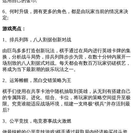
运用自己的金币;
6、何时升级，拥有更多的角色，都是由玩家当前的情况来决
定;
游戏亮点：
1、排兵列阵，八人割据创新对战
由巨鸟多多打造创新玩法，棋手通过在局内进行英雄卡牌的集
换，分析战斗局势，排兵列阵步步为营，在数十分钟内展开一
场别致的八人割据式对战。每天都会有数百万玩家切磋棋艺，
将成为当下最新潮的娱乐玩法之一。
2、运筹帷幄，黑白交错策略为王
棋手们使用在共享卡池中随机抽取到英雄，从无到有搭建自己
的专属阵容。进化、组合、卡位，将玩家的策略空间提升至极
限。究竟谁能适应战场环境，组建一支终极“棋兵”并存活到最
后?
3、公平竞技，电竞赛事战火激燃
做最纯粹的公平竞技游戏!棋手通过获取局内经济购买战斗资