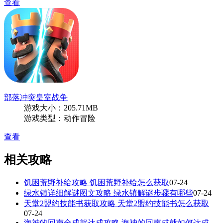
查看
部落冲突皇室战争
游戏大小：205.71MB
游戏类型：动作冒险
查看
相关攻略
饥困荒野补给攻略 饥困荒野补给怎么获取
07-24
绿水镇详细解谜图文攻略 绿水镇解谜步骤有哪些
07-24
天堂2盟约技能书获取攻略 天堂2盟约技能书怎么获取
07-24
海神的回声全成就达成攻略 海神的回声成就如何达成