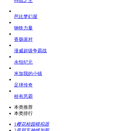
特战之王
芭比梦幻屋
钢铁力量
香肠派对
漫威超级争霸战
永恒纪元
米加我的小镇
足球传奇
校有恶霸
本类推荐
本类排行
1
樱花校园模拟器
2
孤胆车神维加斯