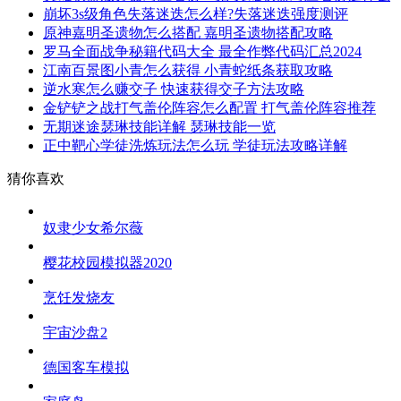
崩坏3s级角色失落迷迭怎么样?失落迷迭强度测评
原神嘉明圣遗物怎么搭配 嘉明圣遗物搭配攻略
罗马全面战争秘籍代码大全 最全作弊代码汇总2024
江南百景图小青怎么获得 小青蛇纸条获取攻略
逆水寒怎么赚交子 快速获得交子方法攻略
金铲铲之战打气盖伦阵容怎么配置 打气盖伦阵容推荐
无期迷途瑟琳技能详解 瑟琳技能一览
正中靶心学徒洗炼玩法怎么玩 学徒玩法攻略详解
猜你喜欢
奴隶少女希尔薇
樱花校园模拟器2020
烹饪发烧友
宇宙沙盘2
德国客车模拟