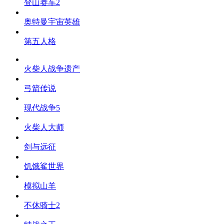
登山赛车2
奥特曼宇宙英雄
第五人格
火柴人战争遗产
弓箭传说
现代战争5
火柴人大师
剑与远征
饥饿鲨世界
模拟山羊
不休骑士2