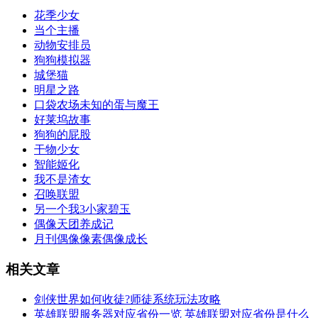
花季少女
当个主播
动物安排员
狗狗模拟器
城堡猫
明星之路
口袋农场未知的蛋与魔王
好莱坞故事
狗狗的屁股
干物少女
智能姬化
我不是渣女
召唤联盟
另一个我3小家碧玉
偶像天团养成记
月刊偶像像素偶像成长
相关文章
剑侠世界如何收徒?师徒系统玩法攻略
英雄联盟服务器对应省份一览 英雄联盟对应省份是什么