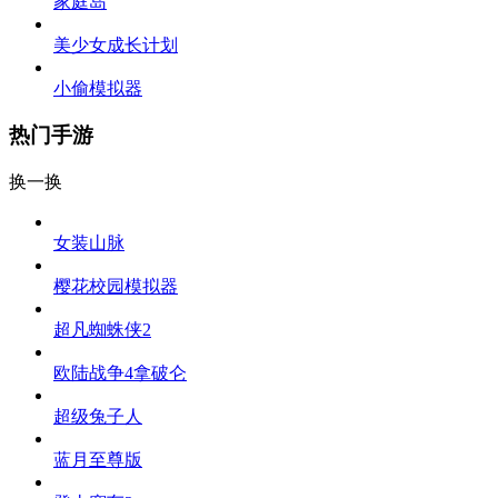
家庭岛
美少女成长计划
小偷模拟器
热门手游
换一换
女装山脉
樱花校园模拟器
超凡蜘蛛侠2
欧陆战争4拿破仑
超级兔子人
蓝月至尊版