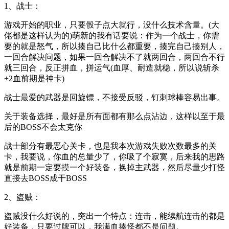
1、战士：
游戏开始的职业，只要骰子点大就行，没什么技术含量。(大
佬都是这样认为的)萌新的我有话要说：作为一个战士，你需
要的就是怒气，所以揍自己比什么都重要，揍完自己揍别人，
一回合解决问题，如果一回合解决不了就两回合，两回合不行
就三回合，反正拼血，拼运气(血厚、耐造就稳，所以说斩杀
+2血前期是神卡)
战士最爱的武器是回旋镖，不接受反驳，钉刺球棒容易出事。
关于装备选择，最好是所有面都有那么点沾边，这样以至于最
后的BOSS不会太克你
战士部分有最恶心关卡，也是我本次游戏失败次数最多的关
卡，我要说，你血的总量少了，你吸了个寂寞，后来我的思路
就是前期一定要摸一个好装备，换掉主武器，然后尽量少打怪
直接去BOSS成干BOSS
2、盗贼：
盗贼没什么好说的，突出一个特点：连击，能续航连击的都是
好装备，只要过牌可以，我满血揍怪都不是问题。