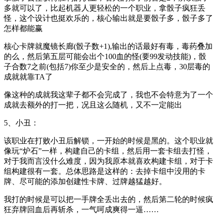
多就可以了，比起机器人更轻松的一个职业，拿骰子疯狂丢
怪，这个设计也挺欢乐的，核心输出就是要骰子多，骰子多了
怎样都能赢
核心卡牌就魔镜长廊(骰子数+1),输出的话最好有毒，毒药叠加
的么，然后第五层可能会出个100血的怪(要99发动技能)，骰
子合数7之前(包括7)你至少是安全的，然后上点毒，30层毒的
成就就靠TA了
像这种的成就我这辈子都不会完成了，我也不会特意为了一个
成就去额外的打一把，况且这么随机，又不一定能出
5、小丑：
该职业在打败小丑后解锁，一开始的时候是黑的。这个职业就
像玩“炉石”一样，构建自己的卡组，然后用一套卡组去打怪，
对于我而言没什么难度，因为我原本就喜欢构建卡组，对于卡
组构建很有一套。总体思路是这样的：去掉卡组中没用的卡
牌、尽可能的添加创建性卡牌、过牌越猛越好。
我打的时候是可以把一手牌全丢出去的，然后第二轮的时候疯
狂弃牌回血后再斩杀，一气呵成爽得一逼……