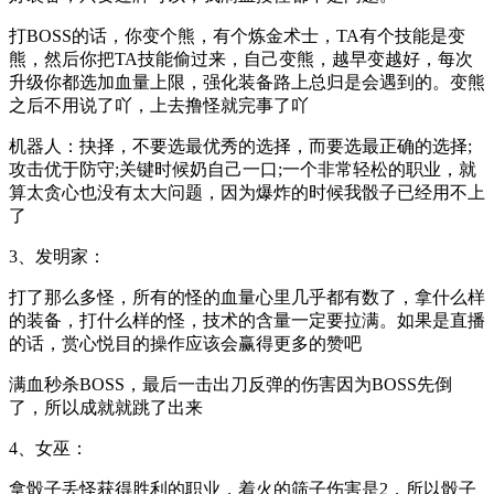
打BOSS的话，你变个熊，有个炼金术士，TA有个技能是变
熊，然后你把TA技能偷过来，自己变熊，越早变越好，每次
升级你都选加血量上限，强化装备路上总归是会遇到的。变熊
之后不用说了吖，上去撸怪就完事了吖
机器人：抉择，不要选最优秀的选择，而要选最正确的选择;
攻击优于防守;关键时候奶自己一口;一个非常轻松的职业，就
算太贪心也没有太大问题，因为爆炸的时候我骰子已经用不上
了
3、发明家：
打了那么多怪，所有的怪的血量心里几乎都有数了，拿什么样
的装备，打什么样的怪，技术的含量一定要拉满。如果是直播
的话，赏心悦目的操作应该会赢得更多的赞吧
满血秒杀BOSS，最后一击出刀反弹的伤害因为BOSS先倒
了，所以成就就跳了出来
4、女巫：
拿骰子丢怪获得胜利的职业，着火的筛子伤害是2，所以骰子