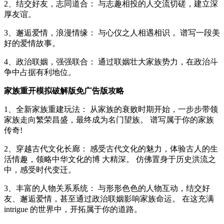
2、结交好友，志同道合： 与志趣相投的人交流切磋，建立深
厚友谊。
3、邂逅爱情，浪漫情缘： 与心仪之人相遇相识， 谱写一段美
好的爱情故事。
4、政治联姻，强强联合： 通过联姻壮大家族势力，在政治斗
争中占据有利地位。
家族重开模拟破解版免广告版攻略
1、全新家族重建玩法： 从家族的衰败时期开始，一步步带领
家族走向繁荣昌盛，最终成为名门望族。 谱写属于你的家族
传奇!
2、穿越古代文化长廊： 感受古代文化的魅力，体验古人的生
活情趣，领略中华文化的博 大精深。 仿佛置身于历史洪流之
中，感受时代变迁。
3、丰富的人物关系系统： 与形形色色的人物互动，结交好
友、邂逅爱情，甚至通过政治联姻影响家族命运。 在这充满
intrigue 的世界中，开拓属于你的道路。