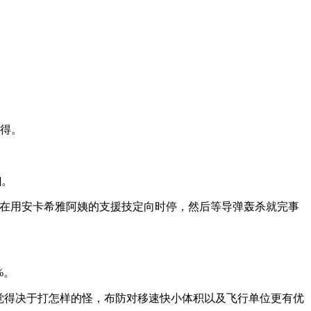
心得。
]。
后，在用安卡希雅阿姨的支援技定向时停，然后等导弹轰杀就完事
%。
个人觉得决于打怎样的怪，布防对移速快小体积以及飞行单位更有优