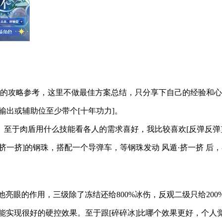
细的攻略参考，这里不做最佳方案总结，只分享下自己的经验和
。输出或辅助位至少带个[十年功力]。
至于肉盾用什么技能看各人的需求喜好，我比较喜欢[反弹反弹
挤一挤]的钢珠，搭配一个导弹车，等钢珠发动 风遁·挤一挤 
么其他亮眼的作用，三级除了冻结还给800%冰伤，反观二级只给200
支援技能实现很好的硬控效果。至于跟[碎碎冰]比哪个效果更好，