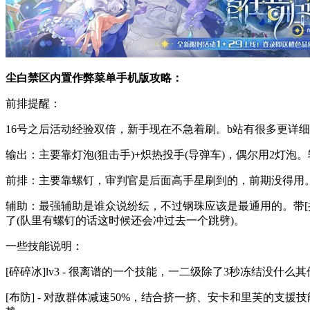
尘白禁区内置作弊菜单手机版攻略：
前排提醒：
16号之后活动经验双倍，新手现在不急着刷。b站有很多更详
输出：主要靠灯泡(狙击手)+炽热投手(导弹车)，偶尔用2灯泡
前排：主要靠螺钉，审判官是后面高手星刷到的，前期没得用。
辅助：最强辅助是谁众说纷纭，不过钢珠应该是最通用的。带[
了(队里有螺钉的话这时候还会冲过去一个跳劈)。
一些技能说明：
[碎碎冰]lv3 - 很离谱的一个技能，一二级除了3秒冻结没什
[布防] - 对敌群体减速50%，结合挤一挤、安卡和里芙的